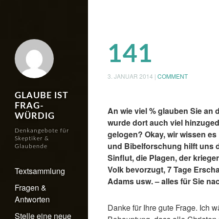
141
3. JANUAR 2014
|
COMMENT
GLAUBE IST
FRAG-
An wie viel % glauben Sie an d
WÜRDIG
wurde dort auch viel hinzuged
Denkangebote für
gelogen? Okay, wir wissen es 
Skeptiker &
und Bibelforschung hilft uns d
Glaubende
Sinflut, die Plagen, der kriege
Volk bevorzugt, 7 Tage Ersch
Textsammlung
Adams usw. – alles für Sie na
Fragen &
Antworten
Danke für Ihre gute Frage. Ich wä
Stelle eine neue