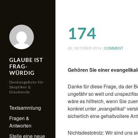
174
26. OKTOBER 2014
|
COMMENT
GLAUBE IST
FRAG-
Gehören Sie einer evangelik
WÜRDIG
Denkangebote für
Danke für diese Frage, da der Be
Skeptiker &
Glaubende
ungefähr so weit und unspezifisc
wäre es hilfreich, wenn Sie zue
Textsammlung
konkret unter „evangelikal“ ver
sicherlich eine gehaltvollere An
Fragen &
Antworten
Nichtsdestotrotz: Wir sind uns si
Stelle eine neue