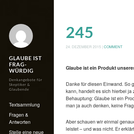
245
24. DEZEMBER 2015
|
COMMENT
GLAUBE IST
FRAG-
Glaube ist ein Produkt unsere
WÜRDIG
Denkangebote für
Danke für diesen Einwand. So g
Skeptiker &
Glaubende
kann, handelt es sich hierbei ja
Behauptung: Glaube ist ein Prod
Textsammlung
man ja auch denken, keine Frag
Fragen &
Aber schauen wir einmal genaue
Antworten
leistet – und was nicht. Er erkl
Stelle eine neue