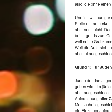
also, die ohne einen
Und ich will nun gar
Stelle nur anmerken,
aber noch nicht. Das
bei nirgends zum Ost
weil seine Grabkamm
Weil die Auferstehun
absolut ausgeschlos
Grund 1: Für Juden
Juden der damaligen
geben wird. Im jüdi
aber ausgeschlossen
Auferstehung
aller 
Menschheitsgeschicht
ein Einzelner aufers