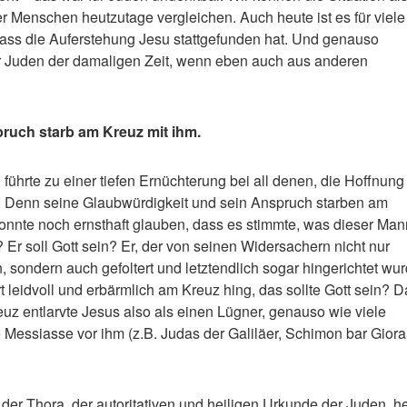
ler Menschen heutzutage vergleichen. Auch heute ist es für viele
dass die Auferstehung Jesu stattgefunden hat. Und genauso
r Juden der damaligen Zeit, wenn eben auch aus anderen
ruch starb am Kreuz mit ihm.
führte zu einer tiefen Ernüchterung bei all denen, die Hoffnung 
n. Denn seine Glaubwürdigkeit und sein Anspruch starben am
onnte noch ernsthaft glauben, dass es stimmte, was dieser Man
 Er soll Gott sein? Er, der von seinen Widersachern nicht nur
ondern auch gefoltert und letztendlich sogar hingerichtet wur
t leidvoll und erbärmlich am Kreuz hing, das sollte Gott sein? D
euz entlarvte Jesus also als einen Lügner, genauso wie viele
 Messiasse vor ihm (z.B. Judas der Galiläer, Schimon bar Giora
 der Thora, der autoritativen und heiligen Urkunde der Juden, he