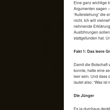
Eine ganz wichtige I
Argumenten sagen – u
“Auferstehung” die e
nicht. Ich will vielm
nehmende Erklärung i
Ausführungen sollen 
stattgefunden hat. 
Fakt 1: Das leere G
Damit die Botschaft
konnte, hatte eine s
leer sein. Und dass 
lautet also: “Was is
Die Jünger
Es ja durchaus denk