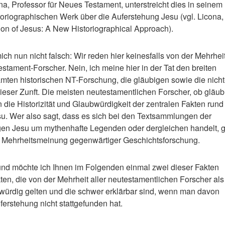
na, Professor für Neues Testament, unterstreicht dies in seinem
oriographischen Werk über die Auferstehung Jesu (vgl. Licona,
on of Jesus: A New Historiographical Approach).
ich nun nicht falsch: Wir reden hier keinesfalls von der Mehrhei
estament-Forscher. Nein, ich meine hier in der Tat den breiten
mten historischen NT-Forschung, die gläubigen sowie die nicht
dieser Zunft. Die meisten neutestamentlichen Forscher, ob gläub
n die Historizität und Glaubwürdigkeit der zentralen Fakten run
u. Wer also sagt, dass es sich bei den Textsammlungen der
n Jesu um mythenhafte Legenden oder dergleichen handelt, g
er Mehrheitsmeinung gegenwärtiger Geschichtsforschung.
und möchte ich Ihnen im Folgenden einmal zwei dieser Fakten
kten, die von der Mehrheit aller neutestamentlichen Forscher als
würdig gelten und die schwer erklärbar sind, wenn man davon
ferstehung nicht stattgefunden hat.