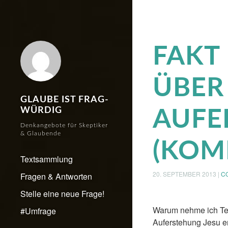
FAKT
ÜBER
GLAUBE IST FRAG-
WÜRDIG
AUFE
Denkangebote für Skeptiker
& Glaubende
(KOM
Textsammlung
20. SEPTEMBER 2013
|
C
Fragen & Antworten
Stelle eine neue Frage!
Warum nehme ich Tei
#Umfrage
Auferstehung Jesu e