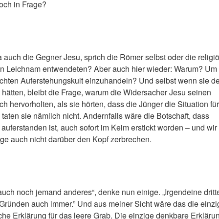
och in Frage?
ja auch die Gegner Jesu, sprich die Römer selbst oder die religi
 den Leichnam entwendeten? Aber auch hier wieder: Warum? Um
chten Auferstehungskult einzuhandeln? Und selbst wenn sie d
hätten, bleibt die Frage, warum die Widersacher Jesu seinen
h hervorholten, als sie hörten, dass die Jünger die Situation für
taten sie nämlich nicht. Andernfalls wäre die Botschaft, dass
auferstanden ist, auch sofort im Keim erstickt worden – und wir
ge auch nicht darüber den Kopf zerbrechen.
a auch noch jemand anderes“, denke nun einige. „Irgendeine dritt
 Gründen auch immer.” Und aus meiner Sicht wäre das die einzi
iche Erklärung für das leere Grab. Die einzige denkbare Erkläru