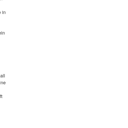
 in
ein
all
ine
ft