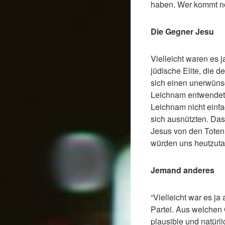
haben. Wer kommt n
Die Gegner Jesu
Vielleicht waren es 
jüdische Elite, die
sich einen unerwüns
Leichnam entwendet 
Leichnam nicht einfac
sich ausnützten. Das 
Jesus von den Toten 
würden uns heutzuta
Jemand anderes
“Vielleicht war es j
Partei. Aus welchen
plausible und natürl