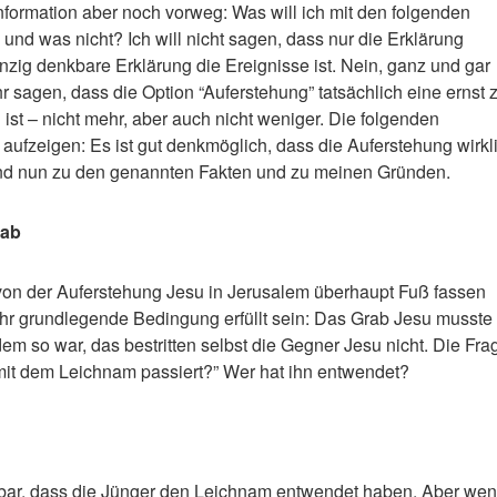
nformation aber noch vorweg: Was will ich mit den folgenden
nd was nicht? Ich will nicht sagen, dass nur die Erklärung
inzig denkbare Erklärung die Ereignisse ist. Nein, ganz und gar
ehr sagen, dass die Option “Auferstehung” tatsächlich eine ernst 
st – nicht mehr, aber auch nicht weniger. Die folgenden
aufzeigen: Es ist gut denkmöglich, dass die Auferstehung wirkl
Und nun zu den genannten Fakten und zu meinen Gründen.
rab
 von der Auferstehung Jesu in Jerusalem überhaupt Fuß fassen
ehr grundlegende Bedingung erfüllt sein: Das Grab Jesu musste
dem so war, das bestritten selbst die Gegner Jesu nicht. Die Fra
t mit dem Leichnam passiert?” Wer hat ihn entwendet?
bar, dass die Jünger den Leichnam entwendet haben. Aber we