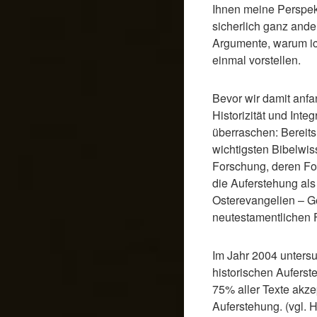
Ihnen meine Perspekt
sicherlich ganz ander
Argumente, warum ich
einmal vorstellen.
Bevor wir damit anfa
Historizität und Inte
überraschen: Bereits
wichtigsten Bibelwis
Forschung, deren Fo
die Auferstehung als 
Osterevangelien – G
neutestamentlichen F
Im Jahr 2004 untersu
historischen Auferst
75% aller Texte akzep
Auferstehung. (vgl. 