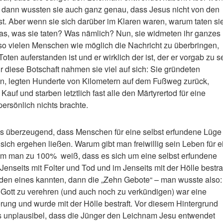
, dann wussten sie auch ganz genau, dass Jesus nicht von den
st. Aber wenn sie sich darüber im Klaren waren, warum taten sie
as, was sie taten? Was nämlich? Nun, sie widmeten ihr ganzes
so vielen Menschen wie möglich die Nachricht zu überbringen,
ten auferstanden ist und er wirklich der ist, der er vorgab zu s
ür diese Botschaft nahmen sie viel auf sich: Sie gründeten
, legten Hunderte von Kilometern auf dem Fußweg zurück,
auf und starben letztlich fast alle den Märtyrertod für eine
persönlich nichts brachte.
als überzeugend, dass Menschen für eine selbst erfundene Lüge 
 sich ergehen ließen. Warum gibt man freiwillig sein Leben für e
dem man zu 100% weiß, dass es sich um eine selbst erfundene
Jenseits mit Folter und Tod und im Jenseits mit der Hölle bestra
en eines kannten, dann die „Zehn Gebote“ – man wusste also:
Gott zu verehren (und auch noch zu verkündigen) war eine
erung und wurde mit der Hölle bestraft. Vor diesem Hintergrund
ls unplausibel, dass die Jünger den Leichnam Jesu entwendet