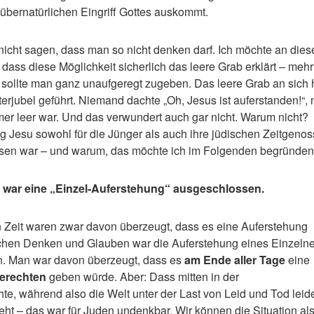
 übernatürlichen Eingriff Gottes auskommt.
 nicht sagen, dass man so nicht denken darf. Ich möchte an dies
 dass diese Möglichkeit sicherlich das leere Grab erklärt – mehr
 sollte man ganz unaufgeregt zugeben. Das leere Grab an sich 
erjubel geführt. Niemand dachte „Oh, Jesus ist auferstanden!“, 
er leer war. Und das verwundert auch gar nicht. Warum nicht?
g Jesu sowohl für die Jünger als auch ihre jüdischen Zeitgeno
sen war – und warum, das möchte ich im Folgenden begründen
 war eine „Einzel-Auferstehung“ ausgeschlossen.
 Zeit waren zwar davon überzeugt, dass es eine Auferstehung
schen Denken und Glauben war die Auferstehung eines Einzeln
. Man war davon überzeugt, dass es
am Ende aller Tage
eine
Gerechten
geben würde. Aber: Dass mitten in der
e, während also die Welt unter der Last von Leid und Tod leide
teht – das war für Juden undenkbar. Wir können die Situation al