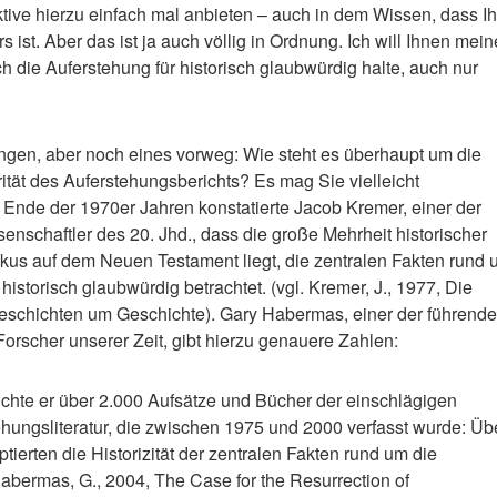
ive hierzu einfach mal anbieten – auch in dem Wissen, dass Ih
s ist. Aber das ist ja auch völlig in Ordnung. Ich will Ihnen mein
 die Auferstehung für historisch glaubwürdig halte, auch nur
ngen, aber noch eines vorweg: Wie steht es überhaupt um die
grität des Auferstehungsberichts? Es mag Sie vielleicht
 Ende der 1970er Jahren konstatierte Jacob Kremer, einer der
senschaftler des 20. Jhd., dass die große Mehrheit historischer
kus auf dem Neuen Testament liegt, die zentralen Fakten rund
historisch glaubwürdig betrachtet. (vgl. Kremer, J., 1977, Die
eschichten um Geschichte). Gary Habermas, einer der führend
orscher unserer Zeit, gibt hierzu genauere Zahlen:
chte er über 2.000 Aufsätze und Bücher der einschlägigen
ehungsliteratur, die zwischen 1975 und 2000 verfasst wurde: Üb
tierten die Historizität der zentralen Fakten rund um die
Habermas, G., 2004, The Case for the Resurrection of