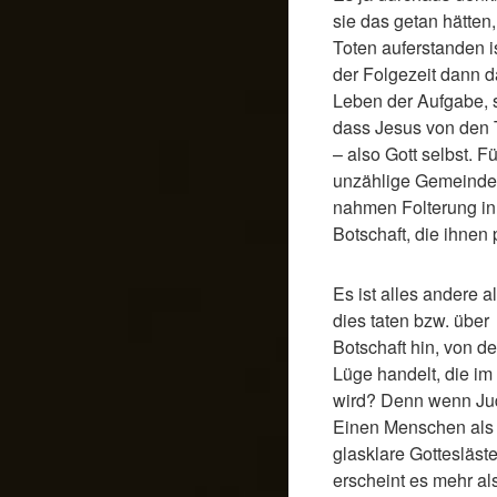
sie das getan hätten
Toten auferstanden i
der Folgezeit dann d
Leben der Aufgabe, 
dass Jesus von den To
– also Gott selbst. F
unzählige Gemeinden
nahmen Folterung in K
Botschaft, die ihnen 
Es ist alles andere 
dies taten bzw. über
Botschaft hin, von 
Lüge handelt, die im 
wird? Denn wenn Jud
Einen Menschen als 
glasklare Gottesläst
erscheint es mehr a