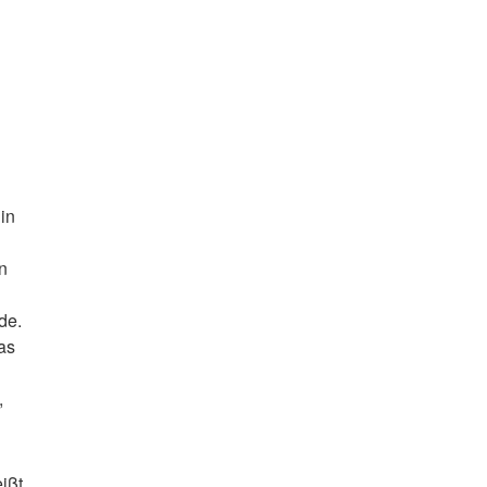
in
n
de.
as
,
ißt