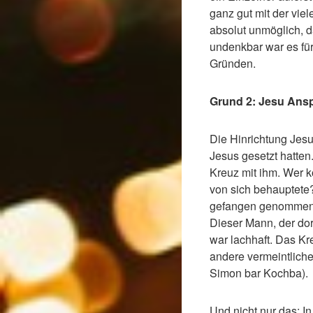
ganz gut mit der vie
absolut unmöglich, 
undenkbar war es fü
Gründen.
Grund 2: Jesu Ansp
Die Hinrichtung Jesu 
Jesus gesetzt hatte
Kreuz mit ihm. Wer k
von sich behauptete?
gefangen genommen, s
Dieser Mann, der dor
war lachhaft. Das Kr
andere vermeintliche
Simon bar Kochba).
Und nicht nur das: In