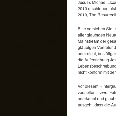
Jesus). Michael Lico
2010 erschienen hist
2010, The Resurrecti
Bitte verstehen Sie m
aller gläubigen Neut
Mainstream der gesa
gläubigen Vertreter 
oder nicht, bestätige
die Auferstehung Jes
Lebensbeschreibunge
nicht konform mit d
Vor diesem Hintergr
vorstellen – zwei Fa
anerkannt und glaub
ausgeht, dass die Au