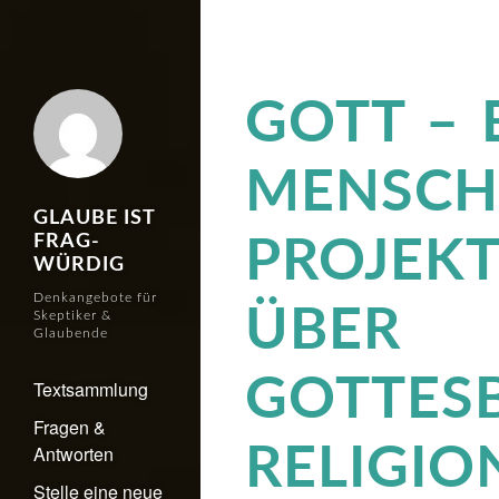
GOTT – 
MENSCH
GLAUBE IST
FRAG-
PROJEKT
WÜRDIG
Denkangebote für
ÜBER
Skeptiker &
Glaubende
GOTTESB
Textsammlung
Fragen &
RELIGIO
Antworten
Stelle eine neue