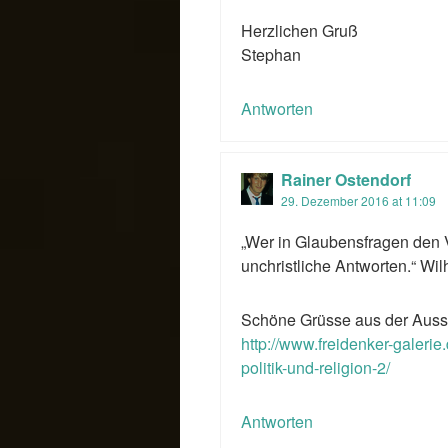
Herzlichen Gruß
Stephan
Antworten
Rainer Ostendorf
29. Dezember 2016 at 11:09
„Wer in Glaubensfragen den V
unchristliche Antworten.“ Wi
Schöne Grüsse aus der Ausste
http://www.freidenker-galerie.d
politik-und-religion-2/
Antworten