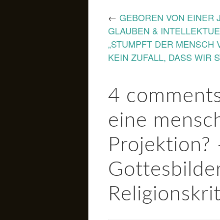
←
GEBOREN VON EINER 
GLAUBEN & INTELLEKTUE
„STUMPFT DER MENSCH V
KEIN ZUFALL, DASS WIR 
4 comments
eine mensch
Projektion?
Gottesbilde
Religionskrit