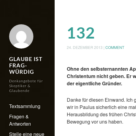
132
24. DEZEMBER 2013
|
COMMENT
GLAUBE IST
FRAG-
Ohne den selbsternannten Ap
WÜRDIG
Christentum nicht geben. Er w
Denkangebote für
der eigentliche Gründer.
Skeptiker &
Glaubende
Danke für diesen Einwand. Ich g
Textsammlung
wir in Paulus sicherlich eine m
Herausbildung des frühen Chris
Fragen &
Bewegung vor uns haben.
Antworten
Stelle eine neue