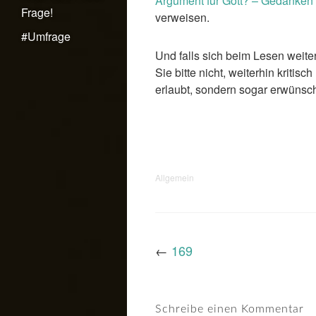
Argument für Gott? – Gedanken 
Frage!
verweisen.
#Umfrage
Und falls sich beim Lesen weite
Sie bitte nicht, weiterhin kritis
erlaubt, sondern sogar erwünsch
Allgemein
←
169
Schreibe einen Kommentar