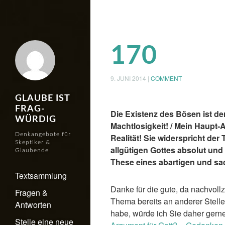
170
9. JUNI 2014
|
COMMENT
GLAUBE IST
FRAG-
Die Existenz des Bösen ist de
WÜRDIG
Machtlosigkeit! / Mein Haupt
Denkangebote für
Realität! Sie widerspricht der
Skeptiker &
allgütigen Gottes absolut und 
Glaubende
These eines abartigen und sa
Textsammlung
Danke für die gute, da nachvoll
Fragen &
Thema bereits an anderer Stelle
Antworten
habe, würde ich Sie daher gerne
Stelle eine neue