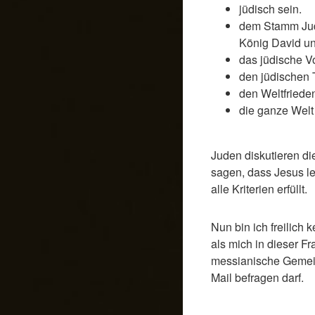
jüdisch sein.
dem Stamm Jud
König David u
das jüdische V
den jüdischen 
den Weltfriede
die ganze Welt
Juden diskutieren di
sagen, dass Jesus le
alle Kriterien erfüllt.
Nun bin ich freilich
als mich in dieser Fr
messianische Gemein
Mail befragen darf.