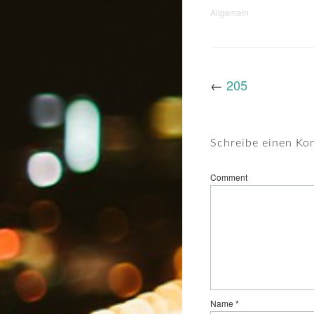
Allgemein
←
205
Schreibe einen K
Comment
Name
*