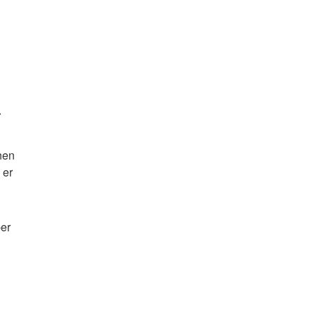
.
nen
 er
ber