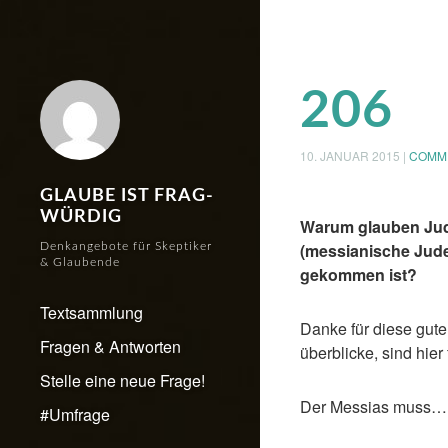
206
10. JANUAR 2015
|
COMM
GLAUBE IST FRAG-
WÜRDIG
Warum glauben Jude
(messianische Jude
Denkangebote für Skeptiker
& Glaubende
gekommen ist?
Textsammlung
Danke für diese gute
Fragen & Antworten
überblicke, sind hier
Stelle eine neue Frage!
Der Messias muss…
#Umfrage