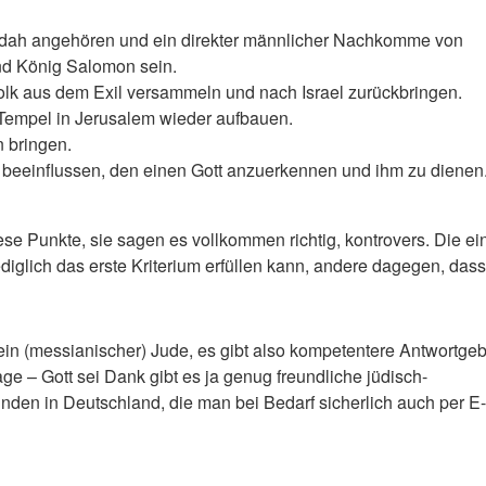
ah angehören und ein direkter männlicher Nachkomme von
nd König Salomon sein.
olk aus dem Exil versammeln und nach Israel zurückbringen.
Tempel in Jerusalem wieder aufbauen.
n bringen.
 beeinflussen, den einen Gott anzuerkennen und ihm zu dienen
ese Punkte, sie sagen es vollkommen richtig, kontrovers. Die ei
diglich das erste Kriterium erfüllen kann, andere dagegen, dass
 kein (messianischer) Jude, es gibt also kompetentere Antwortge
age – Gott sei Dank gibt es ja genug freundliche jüdisch-
den in Deutschland, die man bei Bedarf sicherlich auch per E-