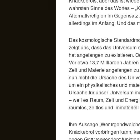
Knäckebrots, aber das ist wiede
wahrsten Sinne des Wortes – „K
Alternativreligion im Gegensatz 
allerdings im Anfang. Und das m
Das kosmologische Standardmode
zeigt uns, dass das Universum e
hat angefangen zu existieren. Od
Vor etwa 13,7 Milliarden Jahre
Zeit und Materie angefangen zu 
nun nicht die Ursache des Unive
um ein physikalisches und mater
Ursache für unser Universum mus
– weil es Raum, Zeit und Energi
raumlos, zeitlos und immateriell i
Ihre Aussage „Wer irgendwelch
Knäckebrot vorbringen kann, k
gegen Gott verwenden“ funktionie