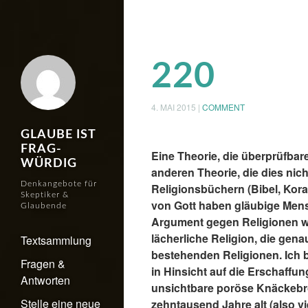
220
4. MAI 2015
|
COMMENT
GLAUBE IST
FRAG-
Eine Theorie, die überprüfbar
WÜRDIG
anderen Theorie, die dies nich
Denkangebote für
Religionsbüchern (Bibel, Kora
Skeptiker &
von Gott haben gläubige Mens
Glaubende
Argument gegen Religionen wä
lächerliche Religion, die gena
Textsammlung
bestehenden Religionen. Ich b
Fragen &
in Hinsicht auf die Erschaff
Antworten
unsichtbare poröse Knäckebro
Stelle eine neue
zehntausend Jahre alt (also viel