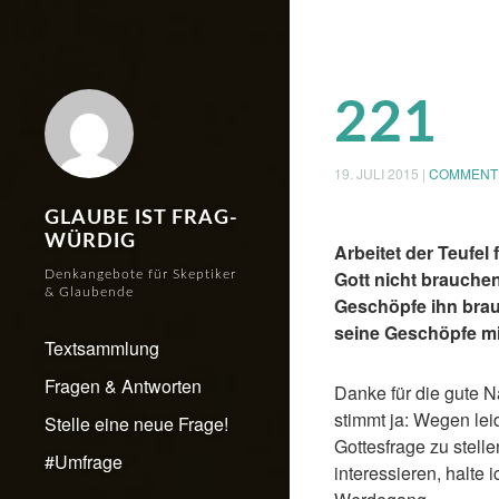
221
19. JULI 2015
|
COMMENT
GLAUBE IST FRAG-
WÜRDIG
Arbeitet der
Teufel 
Gott nicht brauchen
Denkangebote für Skeptiker
& Glaubende
Geschöpfe ihn brauc
seine Geschöpfe mi
Textsammlung
Fragen & Antworten
Danke für die gute N
stimmt ja: Wegen lei
Stelle eine neue Frage!
Gottesfrage zu stelle
#Umfrage
interessieren, halte 