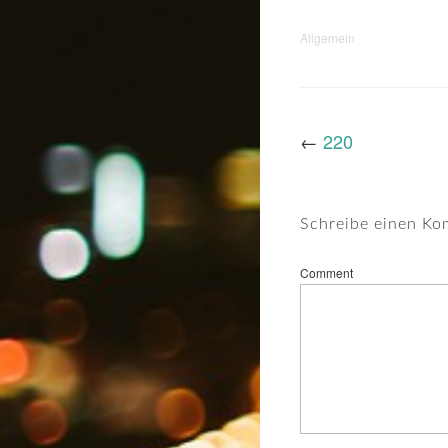
Allgemein
←
220
Schreibe einen K
Comment