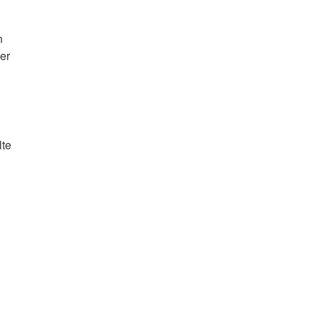
n
er
n
lte