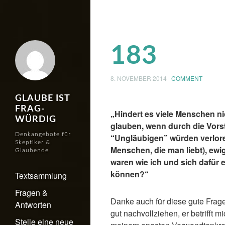
183
8. NOVEMBER 2014
|
COMMENT
GLAUBE IST
FRAG-
„Hindert es viele Menschen ni
WÜRDIG
glauben, wenn durch die Vors
Denkangebote für
“Ungläubigen” würden verlore
Skeptiker &
Menschen, die man liebt), ewig
Glaubende
waren wie ich und sich dafür 
können?“
Textsammlung
Fragen &
Danke auch für diese gute Frag
Antworten
gut nachvollziehen, er betrifft m
Stelle eine neue