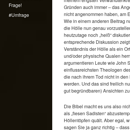
meinem engsten Verwandtenkrei
Frage!
Gründen auch immer – das Ang
nicht angenommen haben, am En
#Umfrage
Wie in einem anderen Beitrag n
die Hölle nun genau vorzustellen
heutzutage noch „heiß“ diskutiert
entsprechende Diskussion zeigt:
Verständnis der Hölle als ein O
und/oder physische Qualen herr
argumentieren Leute wie John St
einflussreichsten Theologen des
die nach ihrem Tod nicht in de
werden. Und das sind freilich n
gut begründbaren) Ansichten zur
Die Bibel macht es uns also nich
als „fiesen Sadisten“ abzustempe
Höllentöpfen quält. Aber egal, wi
sagen Sie ja ganz richtig – dass