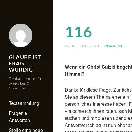
116
25. SEPTEMBER 2013
|
COMMENT
GLAUBE IST
FRAG-
Wenn ein Christ Suizid begeh
WÜRDIG
Himmel?
Denkangebote für
Skeptiker &
Glaubende
Danke für diese Frage. Zunächst
Sie an diesem Thema eher ein in
Textsammlung
persönliches Interesse haben. F
– möchte ich Ihnen raten, sich 
Fragen &
suchen und mit diesen über die
Antworten
Antwortvorschlag ist nun eher an
Stelle eine neue