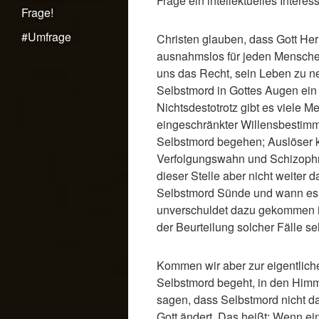
Frage ein intellektuelles Intere
Frage!
#Umfrage
Christen glauben, dass Gott Her
ausnahmslos für jeden Menschen
uns das Recht, sein Leben zu n
Selbstmord in Gottes Augen ein F
Nichtsdestotrotz gibt es viele 
eingeschränkter Willensbestimm
Selbstmord begehen; Auslöser 
Verfolgungswahn und Schizophre
dieser Stelle aber nicht weiter
Selbstmord Sünde und wann es e
unverschuldet dazu gekommen is
der Beurteilung solcher Fälle seh
Kommen wir aber zur eigentliche
Selbstmord begeht, in den Himm
sagen, dass Selbstmord nicht d
Gott ändert. Das heißt: Wenn ein