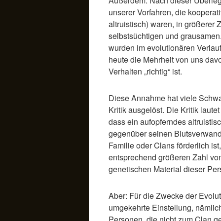
Außerdem: Nach dieser Überle
unserer Vorfahren, die kooperati
altruistisch) waren, in größerer 
selbstsüchtigen und grausamen.
wurden im evolutionären Verlau
heute die Mehrheit von uns dav
Verhalten „richtig“ ist.
Diese Annahme hat viele Schwa
Kritik ausgelöst. Die Kritik laute
dass ein aufopferndes altruisti
gegenüber seinen Blutsverwan
Familie oder Clans förderlich ist
entsprechend größeren Zahl v
genetischen Material dieser Pe
Aber: Für die Zwecke der Evolu
umgekehrte Einstellung, nämlic
Personen, die nicht zum Clan ge