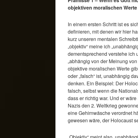
Prämisse 1 – Wenn es Gott nich
objektiven moralischen Werte
In einem ersten Schritt ist es sic
definieren, mit denen wir hier h
kurz unseren mentalen Schreibt
„objektiv“ meine ich „unabhängi
dementsprechend verstehe ich un
„abhängig von der Meinung von L
objektive moralischen Werte gibt
oder „falsch“ ist, unabhängig d
denken. Ein Beispiel: Der Holoc
falsch, selbst wenn die Nationa
dass er richtig war. Und er wär
Nazis den 2. Weltkrieg gewon
eine Gehirnwäsche verordnet hät
gewesen wäre, der Holocaust se
„Objektiv“ meint also, unabhän