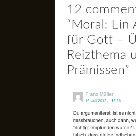
12 comment
“
Moral: Ein
für Gott – 
Reizthema 
Prämissen
”
Franz Müller
16. Juli 2012 at 15:36
Du argumentierst: Ist es nicht
missbrauchen, auch dann, wen
“richtig” empfunden wurde? Un
falsch, dass einige indische