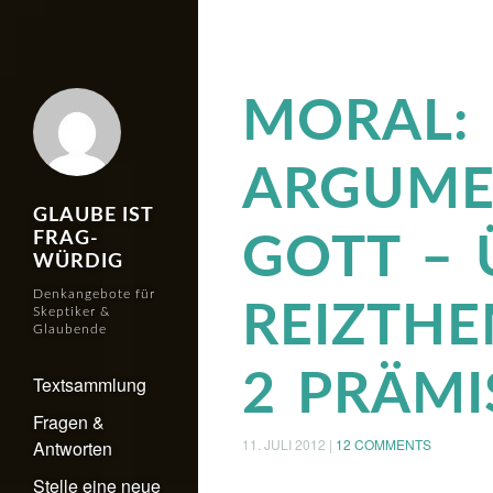
MORAL: 
ARGUME
GLAUBE IST
FRAG-
GOTT – 
WÜRDIG
Denkangebote für
REIZTH
Skeptiker &
Glaubende
2 PRÄMI
Textsammlung
Fragen &
11. JULI 2012
|
12 COMMENTS
Antworten
Stelle eine neue